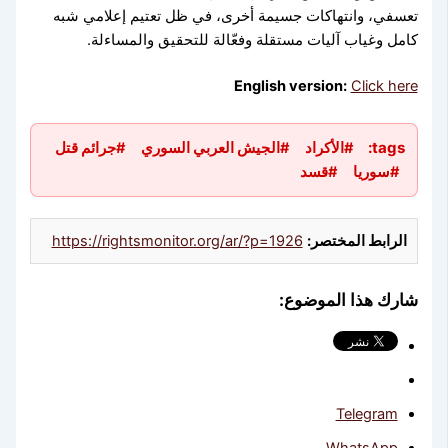
تعسفي، وانتهاكات جسيمة أخرى، في ظل تعتيم إعلامي شبه
⚠️
تحذير:
محتوى توثيقي يحتوي مشاهد
كامل وغياب آليات مستقلة وفعّالة للتحقيق والمساءلة.
قاسية
English version:
Click here
Warning:
Documentary content containing
graphic scenes
tags:
#الأكراد
#الجيش العربي السوري
#جرائم قتل
أوافق للمشاهدة / I Agree
#سوريا
#قسد
الرابط المختصر:
https://rightsmonitor.org/ar/?p=1926
شارك هذا الموضوع:
Telegram