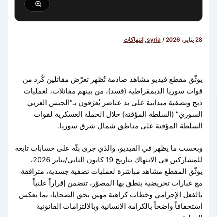
28 يناير، 2026
/
syria
,
انتهاكات
يوثّق مقطع فيديو مشاهد صادمة تُظهر تعرّض مقاتلين كُرد من
قوات سوريا الديمقراطية (قسد)، من بينهم مقاتلات، لعمليات
ذبح وتصفية ميدانية على يد عناصر يُعرَفون بـ“الجيش العربي
السوري” (السلطة المؤقتة) خلال الحملة العسكرية لقوات
السلطة المؤقتة على مناطق شمال شرق سوريا.
وبحسب ما يظهر في الفيديو، والذي جرى بثّه على حسابات تابعة
للمشاركين في الانتهاك بتاريخ 19 كانون الثاني/يناير 2026،
يوثّق المقطع مشاهد مباشرة لعمليات تصفية جسدية، مترافقة
مع عبارات تحريضية ينطق بها المصوّر، تتضمن إقراراً علنياً
بالفعل الإجرامي وخطاب كراهية مهين بحق الضحايا، بما يعكس
استخفافاً واضحاً بالكرامة الإنسانية وبالالتزامات القانونية