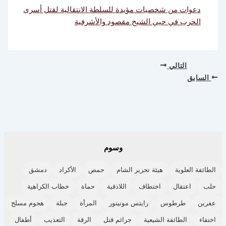
دعوات من شخصيات مؤيدة للسلطة الانتقالية لقتل أسرى
الحرب في حيي الشيخ مقصود والأشرفية
التالي
السابق
وسوم
الطائفة العلوية
هيئة تحرير الشام
حمص
الأكراد
دمشق
حلب
اعتقال
اختطاف
اللاذقية
حماة
خطاب الكراهية
عفرين
طرطوس
رايتس مونيتور
المرأة
جبلة
هجوم مسلح
اختفاء
الطائفة الشيعية
جرائم قتل
الرقة
التعذيب
أطفال