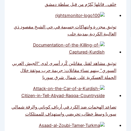
خلف.. قاتلها يُكرّم من قبل سلطة دمشق
توثيق مجزرة وانتهاكات جسيمة في حي الشيخ مقصود ذي
الغالبية الكردية بمدينة حلب
توثيق مشاهد لقتل مقاتلين كُرد أسرى لدى “الجيش العربي
السوري” بينهم نساء مقاتلات: جريمة حرب موثقة خلال
الحملة العسكرية على شمال شرق سوريا
تصاعد الهجمات ضد الكرد في أرياف كوباني والرقة شمالي
سوريا وسط خطاب تحريضي واستهداف للممتلكات