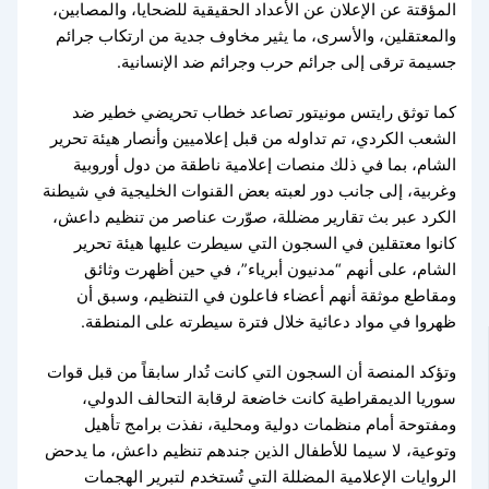
المؤقتة عن الإعلان عن الأعداد الحقيقية للضحايا، والمصابين،
والمعتقلين، والأسرى، ما يثير مخاوف جدية من ارتكاب جرائم
جسيمة ترقى إلى جرائم حرب وجرائم ضد الإنسانية.
كما توثق رايتس مونيتور تصاعد خطاب تحريضي خطير ضد
الشعب الكردي، تم تداوله من قبل إعلاميين وأنصار هيئة تحرير
الشام، بما في ذلك منصات إعلامية ناطقة من دول أوروبية
وغربية، إلى جانب دور لعبته بعض القنوات الخليجية في شيطنة
الكرد عبر بث تقارير مضللة، صوّرت عناصر من تنظيم داعش،
كانوا معتقلين في السجون التي سيطرت عليها هيئة تحرير
الشام، على أنهم “مدنيون أبرياء”، في حين أظهرت وثائق
ومقاطع موثقة أنهم أعضاء فاعلون في التنظيم، وسبق أن
ظهروا في مواد دعائية خلال فترة سيطرته على المنطقة.
وتؤكد المنصة أن السجون التي كانت تُدار سابقاً من قبل قوات
سوريا الديمقراطية كانت خاضعة لرقابة التحالف الدولي،
ومفتوحة أمام منظمات دولية ومحلية، نفذت برامج تأهيل
وتوعية، لا سيما للأطفال الذين جندهم تنظيم داعش، ما يدحض
الروايات الإعلامية المضللة التي تُستخدم لتبرير الهجمات