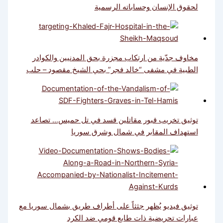
لحقوق الإنسان وحساباته الرسمية
مخاوف جدّية من ارتكاب مجزرة بحق المدنيين والكوادر
الطبية في مشفى “خالد فجر” بحي الشيخ مقصود – حلب
توثيق تخريب قبور مقاتلين قسد في تل حميس… تصاعد
استهداف المقابر في شمال وشرق سوريا
توثيق فيديو يُظهر جثثاً على أطراف طريق بشمال سوريا مع
عبارات تحريضية ذات طابع قومي ضد الكرد