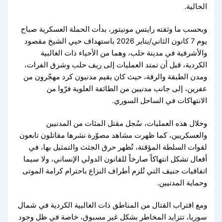
الحالية.
وبحسب ما وثقته رايتس مونيتور، بدأت الحملة العسكرية صباح
يوم 7 كانون الثاني/يناير 2026 باستهداف حيي الشيخ مقصود
والأشرفية في مدينة حلب، وهما من الأحياء ذات الغالبية
الكردية، قبل أن تمتد العمليات إلى ريف حلب وشرق الفرات،
ومدن الطبقة والرقة، حيث كان يقيم مدنيون كرد مهجّرون من
عفرين، إلى جانب مدنيين من الطائفة العلوية فرّوا من
الانتهاكات في الساحل السوري.
وخلال هذه العمليات، سُجل مقتل المئات من المدنيين
والعسكريين، كما ظهرت مشاهد مصوّرة نشرها مقاتلون تابعون
لقوات السلطة المؤقتة، تُظهر حرق الجثث والتمثيل بها، في
أفعال تشكل انتهاكاً صارخاً للقانون الدولي الإنساني، ولا سيما
اتفاقيات جنيف التي تُلزم أطراف النزاع باحترام كرامة الموتى
وحماية المدنيين.
ومع اقتراب القتال من المناطق ذات الغالبية الكردية في شمال
سوريا، تتزايد المخاطر بشكل غير مسبوق، خاصة في ظل وجود