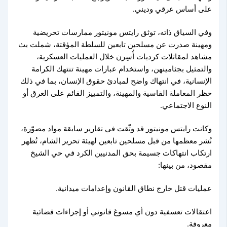
على أساس عرقي وديني.
وفي السياق ذاته، توثق رايتس مونيتور ممارسات تحريضية
ومهينة صدرت عن مسلحين تابعين للسلطة المؤقتة، شملت بث
مشاهد لمقاتلات كرديات أُسِرن خلال العمليات العسكرية،
والتمثيل بجثامينهن، واستخدام عبارات مهينة تنتهك الكرامة
الإنسانية، في انتهاك واضح لمبادئ حقوق الإنسان، بما في ذلك
حظر المعاملة القاسية والمهينة، والتمييز القائم على العرق أو
النوع الاجتماعي.
وكانت رايتس مونيتور قد وثّقت في تقارير سابقة مواد مصوّرة،
نُشر معظمها من قبل مسلحين تابعين لهيئة تحرير الشام، تُظهر
ارتكاب انتهاكات جسيمة بحق المدنيين الكرد في حي الشيخ
مقصود، من بينها:
عمليات قتل خارج نطاق القانون وإعدامات ميدانية.
اعتقالات تعسفية دون أي مسوغ قانوني أو إجراءات قضائية
معروفة.