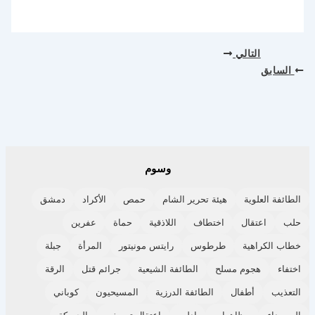
التالي
السابق
وسوم
الطائفة العلوية
هيئة تحرير الشام
حمص
الأكراد
دمشق
حلب
اعتقال
اختطاف
اللاذقية
حماة
عفرين
خطاب الكراهية
طرطوس
رايتس مونيتور
المرأة
جبلة
اختفاء
هجوم مسلح
الطائفة الشيعية
جرائم قتل
الرقة
التعذيب
أطفال
الطائفة الدرزية
المسيحيون
كوباني
السويداء
مظاهرات
إدلب
اعتقال تعسفي
الحسكة