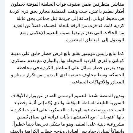
مقاتلين متطرفين ضمن صفوف قوات السلطة المؤقتة يحملون
أفكار تنظيم داعش، حيث وثقت المنظمة مجازر بحق قرى كردية
في محيط كوباني، إضافة إلى جريمة قتل جماعي بحق عائلة
كردية كانت قد فرت من الرقة باتجاه الحسكة، فضلاً عن العديد
من الحالات التي تعذر توثيقها بسبب التعتيم الإعلامي ومنع
الوصول إلى المناطق المتضررة.
كما تتابع رايتس مونيتور بقلق بالغ فرض حصار خانق على مدينة
كوباني والقرى الكردية المحيطة بها، بالتوازي مع تقدم عسكري
يهدد بفرض حصار مماثل على المناطق الكردية في محافظة
الحسكة، وسط مخاوف حقيقية لدى المدنيين من تكرار سيناريو
المجازر والانتهاكات الجماعية.
وتدين المنصة بشدة التعميم الرسمي الصادر عن وزارة الأوقاف
السورية التابعة للسلطة المؤقتة، والذي وُجّه إلى أئمة وخطباء
المساجد، ووصفت فيه الهجمات العسكرية على القوات الكردية
بأنها “فتوحات”، مع الاستشهاد بآيات قرآنية في سياق يُضفي
مشروعية دينية على العنف، وهو ما يشكل تحريضاً دينياً خطيراً،
وانتهاكاً لمبادئ حياد دور العبادة، ويؤجج خطاب الكراهية والعنف