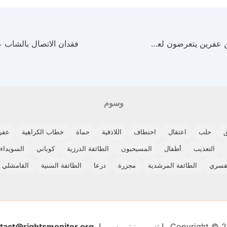
مزارعون كرد من عفرين يتعرضون لعملية سطو على محاصيل الزيتون الخاصة بهم
وسوم
حلب
اعتقال
اختطاف
اللاذقية
حماة
خطاب الكراهية
عفر
التعذيب
أطفال
المسيحيون
الطائفة الدرزية
كوباني
السويداء
لقسري
الطائفة المرشدية
مجزرة
درعا
الطائفة السنية
القامشلي
Copyrigh رايتس مونيتور سوريا
tact@rightsmonitor.org