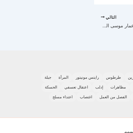
التالي
فقدان الاتصال بالشاب عمار موسى العلي من الطائفة العلوية في حمص
ين
طرطوس
رايتس مونيتور
المرأة
جبلة
مظاهرات
إدلب
اعتقال تعسفي
الحسكة
الفصل من العمل
اغتصاب
اعتداء مسلح
con