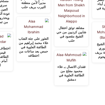
مسلحون
مديراً لأمن منطقة
أبناء
سري ك
النيرب بريف حلب
وية في
العين 
عودة ال
ويحذرو
من تس
مشاهد توثق اعتقال
شابين كرديين من حي
الشيخ مقصود في
العثور على جثة الشاب
حلب
علاء محمد إبراهيم من
لشيخ
الطائفة العلوية في
وري
اختطاف 
حمص بعد ساعات من
ية بريف
قيس 
اختطافه
جوم
الطائفة
أمام 
ا
فقدان الاتصال بـ علاء
محمود مفلح من
الطائفة العلوية في
دمشق