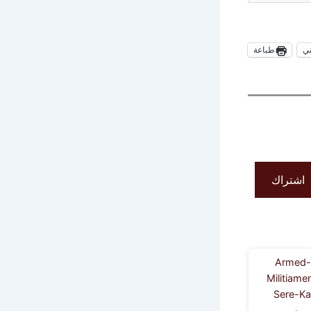
ني
طباعة
اشتراك