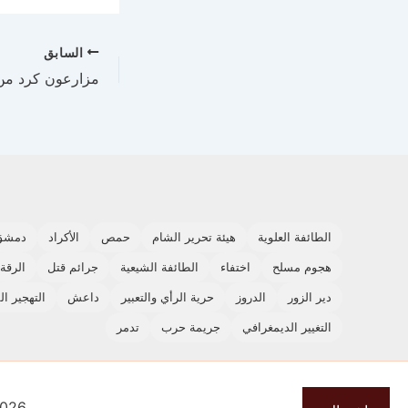
السابق
الطائفة العلوية
هيئة تحرير الشام
حمص
الأكراد
دمشق
هجوم مسلح
اختفاء
الطائفة الشيعية
جرائم قتل
الرقة
دير الزور
الدروز
حرية الرأي والتعبير
داعش
التهجير ا
التغيير الديمغرافي
جريمة حرب
تدمر
t © 2026