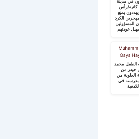
 في مدينة
انيه/رأس
يهددون بمنع
مهجرين الكرد
ن المسؤولين
هيل عودتهم
الطفل محمد
حيدر من
 العلوية من
مدرسته في
للاذقية