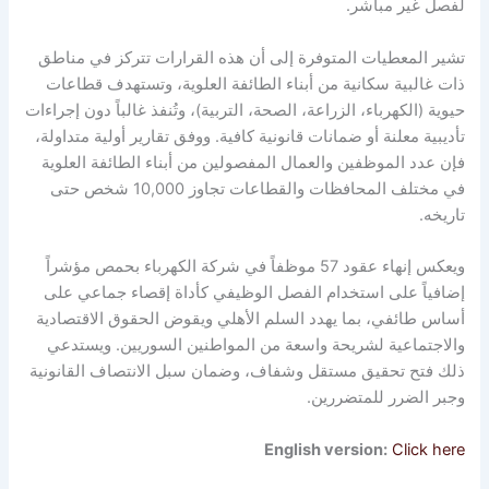
لفصل غير مباشر.
تشير المعطيات المتوفرة إلى أن هذه القرارات تتركز في مناطق
ذات غالبية سكانية من أبناء الطائفة العلوية، وتستهدف قطاعات
حيوية (الكهرباء، الزراعة، الصحة، التربية)، وتُنفذ غالباً دون إجراءات
تأديبية معلنة أو ضمانات قانونية كافية. ووفق تقارير أولية متداولة،
فإن عدد الموظفين والعمال المفصولين من أبناء الطائفة العلوية
في مختلف المحافظات والقطاعات تجاوز 10,000 شخص حتى
تاريخه.
ويعكس إنهاء عقود 57 موظفاً في شركة الكهرباء بحمص مؤشراً
إضافياً على استخدام الفصل الوظيفي كأداة إقصاء جماعي على
أساس طائفي، بما يهدد السلم الأهلي ويقوض الحقوق الاقتصادية
والاجتماعية لشريحة واسعة من المواطنين السوريين. ويستدعي
ذلك فتح تحقيق مستقل وشفاف، وضمان سبل الانتصاف القانونية
وجبر الضرر للمتضررين.
English version:
Click here