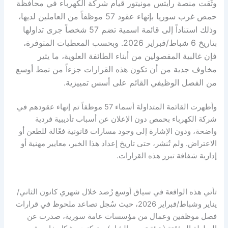
وثّقت منصة رايتس مونيتور قيام شركة الكهرباء في محافظة
حمص غرب سوريا بإنهاء عقود 57 موظفاً من العاملين لديها،
وذلك استناداً إلى قائمة اسمية تضم 57 شخصاً جرى تداولها
بتاريخ 6 شباط/فبراير 2026. وبحسب المعطيات المتوفرة،
فإن غالبية المفصولين من أبناء الطائفة العلوية، ما يثير
مخاوف جدية من أن تكون هذه القرارات جزءاً من نمط أوسع
من الفصل الوظيفي القائم على أسس تمييزية.
وأظهرت القائمة المتداولة أسماء 57 موظفاً تم إنهاء عقودهم في
شركة الكهرباء بحمص دون الإعلان عن أسباب تأديبية فردية
واضحة، ودون الإشارة إلى وجود مسارات قانونية فعّالة للطعن أو
الاعتراض. ولم تُنشر، حتى تاريخ إعداد هذا الخبر، معايير مهنية أو
إدارية شفافة تبرر هذه القرارات.
تأتي هذه الواقعة في سياق أوسع رُصد خلال شهري كانون الثاني/
يناير وشباط/فبراير 2026، حيث سُجل تصاعد ملحوظ في قرارات
فصل موظفين وعمال من مؤسسات عامة سورية، صدرت عن