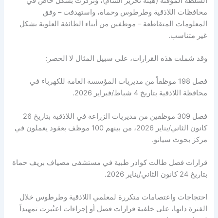
السلطة المؤقتة (هيئة تحرير الشام)، وتركزت بشكل خاص في
محافظات اللاذقية وطرطوس وحماة، واستهدفت – وفق
المعلومات المتقاطعة – موظفين من أبناء الطائفة العلوية بشكل
غير متناسب.
وقد شملت هذه القرارات، على سبيل المثال لا الحصر:
فصل 198 موظفاً من مديريات المؤسسة العامة للكهرباء في
محافظة اللاذقية بتاريخ 4 شباط/فبراير 2026.
فصل 309 موظفين من مديريات الزراعة في اللاذقية بتاريخ 26
كانون الثاني/يناير 2026، من بينهم 100 موظف بعقود يعملون في
مركز بحوث سيانو.
قرارات فصل طالت كوادر طبية في مستشفى مصياف بريف حماة
بتاريخ 24 كانون الثاني/يناير 2026.
احتجاجات واعتصامات متكررة لمعلمي اللاذقية وطرطوس خلال
الفترة ذاتها، على خلفية قرارات فصل أو إجراءات اعتُبرت تمهيداً