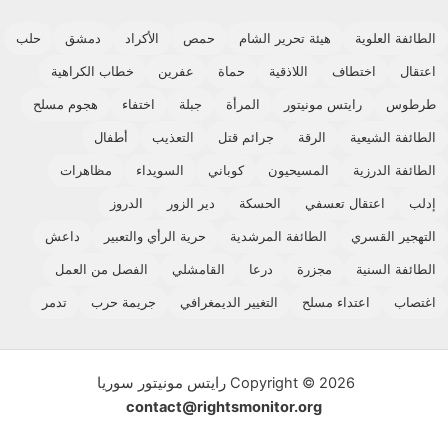
الطائفة العلوية
هيئة تحرير الشام
حمص
الأكراد
دمشق
حلب
اعتقال
اختطاف
اللاذقية
حماة
عفرين
خطاب الكراهية
طرطوس
رايتس مونيتور
المرأة
جبلة
اختفاء
هجوم مسلح
الطائفة الشيعية
الرقة
جرائم قتل
التعذيب
أطفال
الطائفة الدرزية
المسيحيون
كوباني
السويداء
مظاهرات
إدلب
اعتقال تعسفي
الحسكة
دير الزور
الدروز
التهجير القسري
الطائفة المرشدية
حرية الرأي والتعبير
داعش
الطائفة السنية
مجزرة
درعا
القامشلي
الفصل من العمل
اغتصاب
اعتداء مسلح
التغيير الديمغرافي
جريمة حرب
تدمر
Copyright © 2026 رايتس مونيتور سوريا
contact@rightsmonitor.org