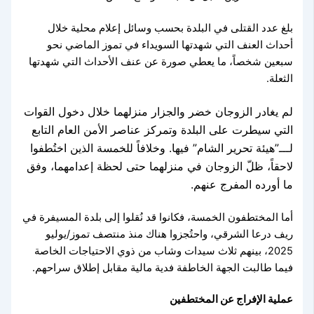
بلغ عدد القتلى في البلدة بحسب وسائل إعلام محلية خلال
أحداث العنف التي شهدتها السويداء في تموز الماضي نحو
سبعين شخصاً، ما يعطي صورة عن عنف الأحداث التي شهدتها
الثعلة.
لم يغادر الزوجان خضر والجزار منزلهما خلال دخول القوات
التي سيطرت على البلدة وتمركز عناصر الأمن العام التابع
لـــ”هيئة تحرير الشام” فيها. وخلافاً للخمسة الذين اختُطفوا
لاحقاً، ظلّ الزوجان في منزلهما حتى لحظة إعدامهما، وفق
ما أورده المفرج عنهم.
أما المختطفون الخمسة، فكانوا قد نُقلوا إلى بلدة المسيفرة في
ريف درعا الشرقي، واحتُجزوا هناك منذ منتصف تموز/يوليو
2025، بينهم ثلاث سيدات وشاب من ذوي الاحتياجات الخاصة
فيما طالبت الجهة الخاطفة فدية مالية مقابل إطلاق سراحهم.
عملية الإفراج عن المختطفين