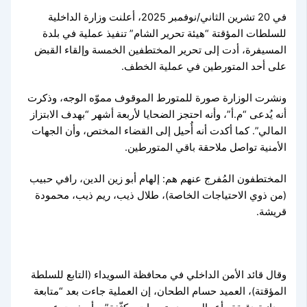
في 20 تشرين الثاني/نوفمبر 2025، أعلنت وزارة الداخلية
للسلطات المؤقتة “هيئة تحرير الشام” تنفيذ عملية في بلدة
المسيفرة، أدت إلى تحرير المختطفين الخمسة وإلقاء القبض
على أحد المتورطين في عملية الخطف.
ونشرت الوزارة صورة للمتورط الموقوف مموّه الوجه، وذكرت
أنه يُدعى “م.أ”، وأنه احتجز الضحايا لأربعة أشهر “بهدف الابتزاز
المالي”. كما أكدت أنه أُحيل إلى القضاء المختص، وأن الجهات
الأمنية تواصل ملاحقة باقي المتورطين.
المختطفون المُفرج عنهم هم: إلهام أبو زين الدين، رافي حبيب
(من ذوي الاحتياجات الخاصة)، طلال ذيب، ريم ذيب، محمودة
قريشة.
وقال قائد الأمن الداخلي في محافظة السويداء (التابع للسلطة
المؤقتة)، العميد حسام الطحان، إن العملية جاءت بعد “متابعة