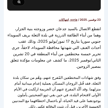
23 نوفمبر، 2025
/
syria
,
انتهاكات
انقطع الاتصال بالسيد جدعان خضر وزوجته بنية الجزار،
وهما من أبناء الطائفة الدرزية في بلدة الثعلة بريف السويداء
جنوبي سوريا بتاريخ 17 تموز/يوليو 2025، وذلك عقب
أحداث العنف التي شهدتها محافظة السويداء، لاحقاً، جرى
تحرير خمسة مختطفين من أبناء المنطقة في 20 تشرين
الثاني/نوفمبر 2025، ما كشف عن معلومات مؤكدة تتعلق
بمصير الزوجين.
وفق شهادات المختطفين المُفرج عنهم، وهُم من سكان بلدة
الثعلة، فقد قُتل الزوجان المسنّان بعملية إعدام ميدانية أمام
منزلهما. وقد أكّد المفرج عنهم أن الجريمة ارتُكبت في الأيام
الأولى لاقتحام البلدة، في حين بقي ذوو الضحيتين يأملون
بوجودهما على قيد الحياة، أو باحتمال اختطافهما مع المدنيين
الخمسة الآخرين، قبل أن تثبت الوقائع عكس ذلك.