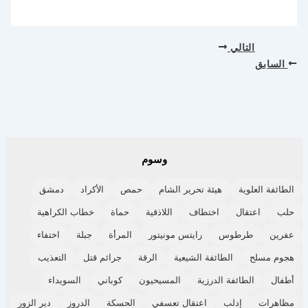
التالي
السابق
وسوم
الطائفة العلوية
هيئة تحرير الشام
حمص
الأكراد
دمشق
حلب
اعتقال
اختطاف
اللاذقية
حماة
خطاب الكراهية
عفرين
طرطوس
رايتس مونيتور
المرأة
جبلة
اختفاء
هجوم مسلح
الطائفة الشيعية
الرقة
جرائم قتل
التعذيب
أطفال
الطائفة الدرزية
المسيحيون
كوباني
السويداء
مظاهرات
إدلب
اعتقال تعسفي
الحسكة
الدروز
دير الزور