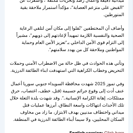
ميدانية دقيقة وأعمال رصد وتحريات مكثّفة”، وأسفرت عن
“القبض على متزعم العصابة”، مؤكداً استمرار ملاحقة بقية
المتورطين.
وأضاف أن المختطفين “نُقلوا إلى مكان آمن لتلقي الرعاية
الصحية والنفسية اللازمة تمهيداً لإعادتهم إلى ذويهم”، مشيراً
إلى التزام قوى الأمن الداخلي بـ”تعزيز الأمن العام وحماية
المواطنين وملاحقة كل من يهدد سلامتهم”.
وتأتي هذه الحوادث في ظل حالة من الاضطراب الأمني وحملات
التحريض وخطاب الكراهية التي استهدفت ابناء الطائفة الدرزية.
وفي تموز 2025 شهدت محافظة السويداء جنوبي سوريا أعمال
عنف أدت إلى وقوع جرائم جسيمة (قتل، خطف، اغتصاب، حرق
ممتلكات، إهانة الكرامة الإنسانية..”. وقد شهدت بلدة الثعلة خلال
تلك الأحداث انتهاكات واسعة النطاق، أبرزها عمليات قتل
ميداني واختطاف مدنيين بهدف الابتزاز، ما زاد من مخاوف
السكان المحليين، ولا سيما أبناء الطائفة الدرزية في المنطقة.