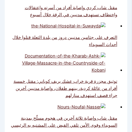
مقتل شاب كردي وإصابة أفراد من أسرته واعتقالات
واختطاف تستهدف مدنيين في الرقة خلال أسبوع
التعرف على جثامين مدنيين دروز من بلدة الثعلة قتلوا خلال
أحداث السويداء
توثيق مجزرة قرية خراب عشك بريف كوباني: مقتل خمسة
أفراد من عائلة كردية، بينهم طفلان، وإصابة مدنيين آخرين
جراء قصف استهدف منازلهم
مقتل شاب وإصابة ثلاثة آخرين في هجوم مسلّح بمدينة
السويداء وقوى الأمن تلقي القبض على المشتبه به الرئيسي