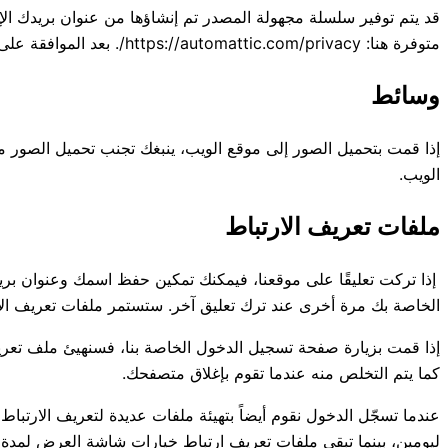
متوفرة هنا: https://automattic.com/privacy/. بعد الموافقة على تعليقك، ستكون صورة ملفك الشخصي مرئية للعامة في سياق تعليقك.
وسائط
الويب.
ملفات تعريف الارتباط
إذا تركت تعليقًا على موقعنا، فيمكنك تمكين حفظ اسمك وعنوان بري
الخاصة بك مرة أخرى عند ترك تعليق آخر. ستستمر ملفات تعريف الار
إذا قمت بزيارة صفحة تسجيل الدخول الخاصة بنا، فسنهيئ ملف تعري
كما يتم التخلص منه عندما تقوم بإغلاق متصفحك.
عندما تسجّل الدخول نقوم أيضاً بتهيئة ملفات عديدة لتعريف الار
ليومين، بينما تبقى ملفات تعريف ارتباط خيارات شاشة العرض لمد