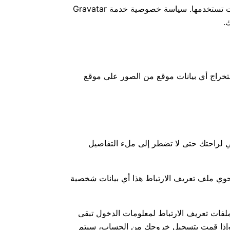
قد يتم توفير سلسلة مجهولة المصدر تم إنشاؤها من عنوان بريدك الإلكتروني (وتسمى أيضًا hash) إلى خدمة Gravatar لمعرفة ما إذا كنت تستخدمها. سياسة خصوصية خدمة Gravatar
ت الموقع المضمنة (EXIF GPS). يمكن لزوّار الموقع تنزيل واستخراج أي بيانات موقع من الصور على موقع
هي لراحتك حتى لا تضطر إلى ملء التفاصيل
حوي ملف تعريف الارتباط هذا أي بيانات شخصية
لفات تعريف الارتباط لمعلومات الدخول تبقى
، وإذا قمت بتسجيل خروجك من الحساب، سيتم