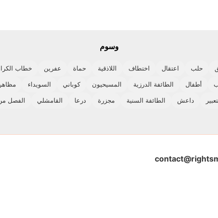
وسوم
حلب
اعتقال
اختطاف
اللاذقية
حماة
عفرين
خطاب الكراه
ب
أطفال
الطائفة الدرزية
المسيحيون
كوباني
السويداء
مظاهر
عبير
داعش
الطائفة السنية
مجزرة
درعا
القامشلي
الفصل من
contact@rightsm