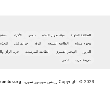
الطائفة العلوية
هيئة تحرير الشام
حمص
الأكراد
دمشق
هجوم مسلح
الطائفة الشيعية
الرقة
جرائم قتل
التعذي
الدروز
التهجير القسري
الطائفة المرشدية
حرية الرأي والت
جريمة حرب
تدمر
Copyright © 2026 رايتس مونيتور سوريا
onitor.org
اشتراك