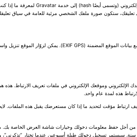
إذا قمت بتحميل الصور إلى موقع الويب، ينبغك تجنب تحميل الصور مع بيانا
دك الإلكتروني وموقعك الإلكتروني في ملفات تعريف الارتباط. هذه 
تباط هذه لمدة عام واحد.
ف ارتباط مؤقت لتحديد ما إذا كان مستعرضك يقبل هذه الملفات. لاي
تباط من أجل حفظ معلومات دخولك وخيارات شاشة العرض الخاصة بك. م
ة سنة. سيستمر تسجيل دخولك طيلة أسبوعين عندما تختار “تذكرني”