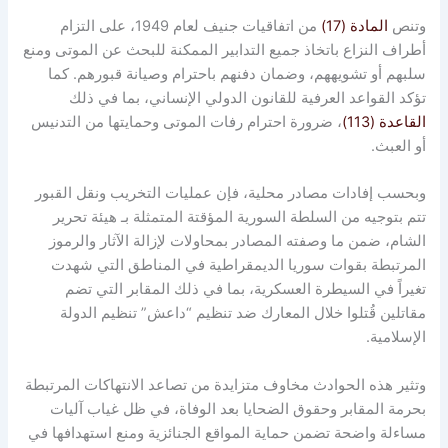
المادة (17)
من اتفاقيات جنيف لعام 1949، على التزام
 النزاع باتخاذ جميع التدابير الممكنة للبحث عن الموتى ومنع
 أو تشويههم، وضمان دفنهم باحترام وصيانة قبورهم. كما
القواعد العرفية للقانون الدولي الإنساني، بما في ذلك
 (113)
، ضرورة احترام رفات الموتى وحمايتها من التدنيس
عبث.
ب إفادات مصادر محلية، فإن عمليات التخريب ونقل القبور
توجيه من السلطة السورية المؤقتة المتمثلة بـ هيئة تحرير
، ضمن ما وصفته المصادر بمحاولات لإزالة الآثار والرموز
تبطة بقوات سوريا الديمقراطية في المناطق التي شهدت
ً في السيطرة العسكرية، بما في ذلك المقابر التي تضم
ين قُتلوا خلال المعارك ضد تنظيم “داعش” تنظيم الدولة
امية.
 هذه الحوادث مخاوف متزايدة من تصاعد الانتهاكات المرتبطة
 المقابر وحقوق الضحايا بعد الوفاة، في ظل غياب آليات
ة واضحة تضمن حماية المواقع الجنائزية ومنع استهدافها في