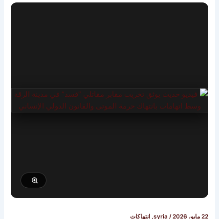
/
syria
,
انتهاكات