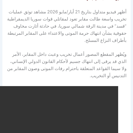
أظهر فيديو متداول بتاريخ 21 أيار/مايو 2026 مشاهد توثق عمليات
ب واسعة طالت مقابر تعود لمقاتلي قوات سوريا الديمقراطية
” في مدينة الرقة شمالي سوريا، في حادثة أثارت مخاوف
ة بشأن انتهاك حرمة الموتى والاعتداء على المقابر المرتبطة
ف النزاع المسلح.
ر المقطع المصور أعمال تخريب وعبث داخل المقابر، الأمر
قد يرقى إلى انتهاك جسيم لأحكام القانون الدولي الإنساني،
يما القواعد المتعلقة باحترام رفات الموتى وصون المقابر من
يس أو التخريب.