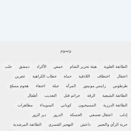
وسوم
العلوية
هيئة تحرير الشام
حمص
الأكراد
دمشق
حلب
اختطاف
اللاذقية
حماة
خطاب الكراهية
عفرين
س
رايتس مونيتور
المرأة
جبلة
اختفاء
هجوم مسلح
 الشيعية
الرقة
جرائم قتل
التعذيب
أطفال
 الدرزية
المسيحيون
كوباني
السويداء
مظاهرات
اعتقال تعسفي
الحسكة
الدروز
دير الزور
أي والتعبير
داعش
التهجير القسري
الطائفة المرشدية