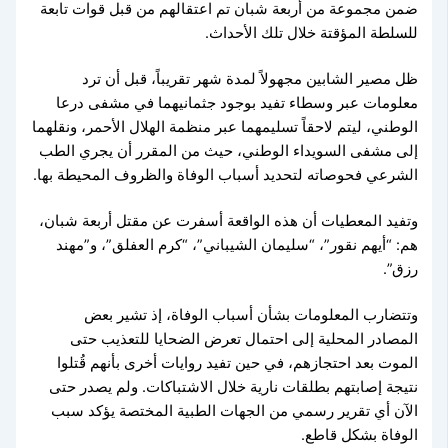
ضمن مجموعة من أربعة شبان تم اعتقالهم من قبل قوات تابعة
للسلطة المؤقتة خلال تلك الأحداث.
ظل مصير الشابين مجهولاً لمدة شهر تقريباً، قبل أن ترد
معلومات عبر وسطاء تفيد بوجود جثمانيهما في مشفى درعا
الوطني، ليتم لاحقاً تسليمهما عبر منظمة الهلال الأحمر، ونقلهما
إلى مشفى السويداء الوطني، حيث من المقرر أن يجري الطب
الشرعي فحوصاته لتحديد أسباب الوفاة والظروف المحيطة بها.
وتفيد المعطيات أن هذه الواقعة أسفرت عن مقتل أربعة شبان،
هم: “أيهم نقور”، “سليمان الشيباني”، “كرم العفلق”، و”مهند
رزق”.
وتتضارب المعلومات بشأن أسباب الوفاة، إذ تشير بعض
المصادر المحلية إلى احتمال تعرض الضحايا للتعذيب حتى
الموت بعد احتجازهم، في حين تفيد روايات أخرى بأنهم قُتلوا
نتيجة إصابتهم بطلقات نارية خلال الاشتباكات. ولم يصدر حتى
الآن أي تقرير رسمي من الجهات الطبية المختصة يؤكد سبب
الوفاة بشكل قاطع.