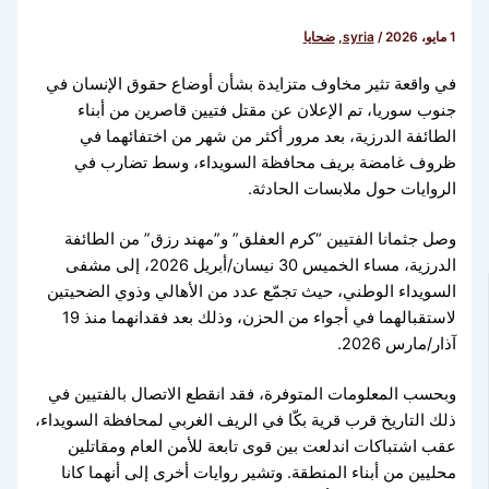
1 مايو، 2026
/
syria
,
ضحايا
في واقعة تثير مخاوف متزايدة بشأن أوضاع حقوق الإنسان في
جنوب سوريا، تم الإعلان عن مقتل فتيين قاصرين من أبناء
الطائفة الدرزية، بعد مرور أكثر من شهر من اختفائهما في
ظروف غامضة بريف محافظة السويداء، وسط تضارب في
الروايات حول ملابسات الحادثة.
وصل جثمانا الفتيين “كرم العفلق” و”مهند رزق” من الطائفة
الدرزية، مساء الخميس 30 نيسان/أبريل 2026، إلى مشفى
السويداء الوطني، حيث تجمّع عدد من الأهالي وذوي الضحيتين
لاستقبالهما في أجواء من الحزن، وذلك بعد فقدانهما منذ 19
آذار/مارس 2026.
وبحسب المعلومات المتوفرة، فقد انقطع الاتصال بالفتيين في
ذلك التاريخ قرب قرية بكّا في الريف الغربي لمحافظة السويداء،
عقب اشتباكات اندلعت بين قوى تابعة للأمن العام ومقاتلين
محليين من أبناء المنطقة. وتشير روايات أخرى إلى أنهما كانا