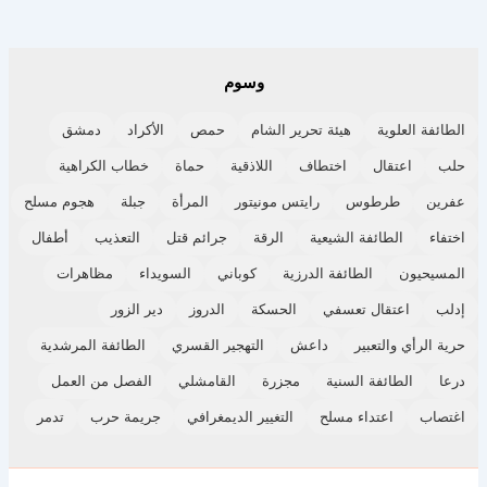
وسوم
الطائفة العلوية
هيئة تحرير الشام
حمص
الأكراد
دمشق
حلب
اعتقال
اختطاف
اللاذقية
حماة
خطاب الكراهية
عفرين
طرطوس
رايتس مونيتور
المرأة
جبلة
هجوم مسلح
اختفاء
الطائفة الشيعية
الرقة
جرائم قتل
التعذيب
أطفال
المسيحيون
الطائفة الدرزية
كوباني
السويداء
مظاهرات
إدلب
اعتقال تعسفي
الحسكة
الدروز
دير الزور
حرية الرأي والتعبير
داعش
التهجير القسري
الطائفة المرشدية
درعا
الطائفة السنية
مجزرة
القامشلي
الفصل من العمل
اغتصاب
اعتداء مسلح
التغيير الديمغرافي
جريمة حرب
تدمر