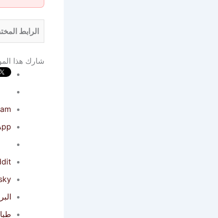
الرابط المخت
شارك هذا الم
ram
App
dit
sky
البر
طبا