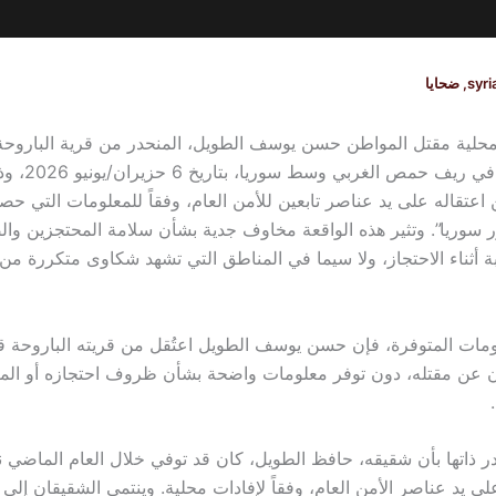
syri
,
ضحايا
لية مقتل المواطن حسن يوسف الطويل، المنحدر من قرية الباروحة ا
لمنطقة تلكلخ في ريف حمص ال
اعتقاله على يد عناصر تابعين للأمن العام، وفقاً للمعلومات التي حص
ر سوريا”. وتثير هذه الواقعة مخاوف جدية بشأن سلامة المحتجزين وال
جبة أثناء الاحتجاز، ولا سيما في المناطق التي تشهد شكاوى متكررة من
مات المتوفرة، فإن حسن يوسف الطويل اعتُقل من قريته الباروحة 
ان عن مقتله، دون توفر معلومات واضحة بشأن ظروف احتجازه أو المل
ر ذاتها بأن شقيقه، حافظ الطويل، كان قد توفي خلال العام الماضي ن
على يد عناصر الأمن العام، وفقاً لإفادات محلية. وينتمي الشقيقان إلى 