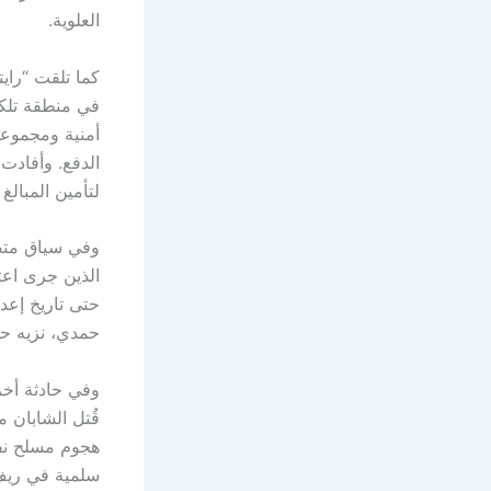
العلوية.
كما تلقت “راي
في منطقة تلكل
أمنية ومجموعا
الدفع. وأفادت
لتأمين المبالغ 
وفي سياق متصل
حتى تاريخ إعد
حمدي، نزيه ح
وفي حادثة أخر
قُتل الشابان م
سلمية في ريف