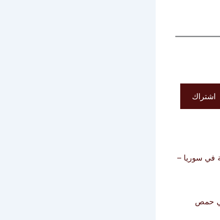
اشتراك
 في سوريا –
َي حمص