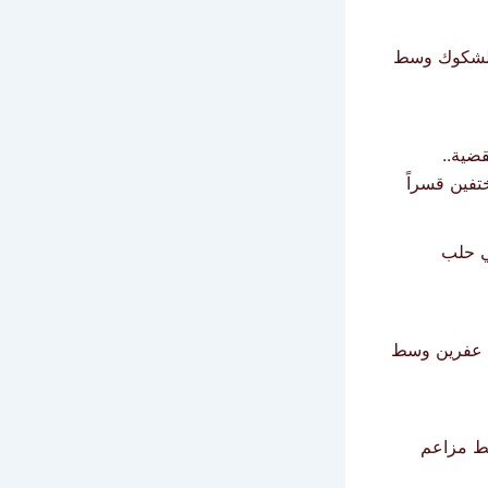
 الشكوك وسط
قضية..
تفين قسراً
ي حلب
ف عفرين وسط
م وسط مزاعم