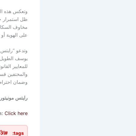
وتعكس هذه الح
ظل استمرار حال
مخاوف السكان ا
على الهوية أو 
وتدعو “رايتس
يوسف الطويل و
للمعايير القا
والمختفين قسرا
وضمان احترام 
رايتس مونيتور
n:
Click here
#الأ
tags: