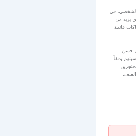
ن الشخصي، في
ي يزيد من
اكات قائمة
تل حسن
تهم وفقاً
محتجزين
العنف،