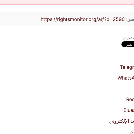
صر:
https://rightsmonitor.org/ar/?p=2590
وضوع:
Teleg
Whats
Red
Blue
يد الإلكتروني
عة