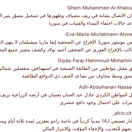
ان الاتصال بشابة في ريف مصياف وظهورها في تسجيل مصوّر يثير
د حالات اختفاء النساء والفتيات في سوريا
س مونيتور سوريا: الإفراج عن الصحفية إيفا ماريا ميشيلمان لا ينهي ال
لب بالإفراج الفوري عن الصحفي أحمد بولاد وكشف مصير جميع المخ
ق مقتل مواطنين من الطائفة الشيعية في استهدافين منفصلين شمال
شق وسط مخاوف من تصاعد العنف ذي الدوافع الطائفية
ل المواطن الكردي عادل عبد الحنان نعسان في أرضه الزراعية بري
رات على احتمال وجود دافع عنصري
احتجاز تعسفي لـ14 مدنياً كردياً في ناحية راجو بعفرين لمدة ثلاثة أيا
ضهم للتعذيب والإخفاء المؤقت والابتزاز المالي