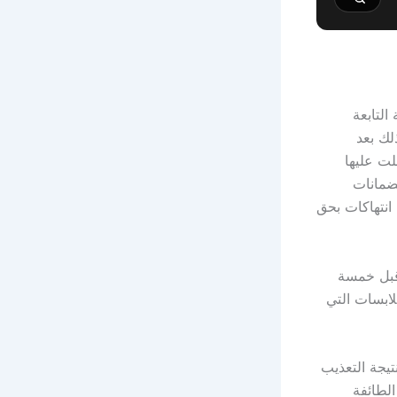
لتابعة
غربي وسط سوريا، بتاريخ 6 حزيران/يونيو 2026، وذلك بعد
لت عليها
ضمانات
 انتهاكات بحق
قبل خمسة
ابسات التي
تيجة التعذيب
الطائفة