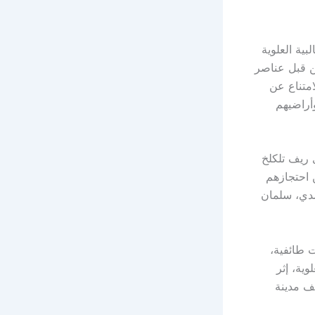
ية العلوية
ن قبل عناصر
متناع عن
أراضيهم
 ريف تلكلخ
 أو أماكن احتجازهم
مدي، سلمان
 طائفية،
وية، إثر
 التابعة لريف مدينة