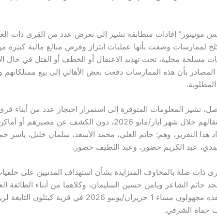
تس مونيتور” إفادات متطابقة تشير إلى تعرض عدد من القرى ذات الغالب
خ لممارسات وصفت بأنها عمليات ابتزاز وفرض مبالغ مالية كبيرة م
ت مسلحة محلية، تحت تهديد الاعتقال أو الخطف أو القتل في حال الا
 المصادر بأن هذه الممارسات دفعت بعض الأهالي إلى بيع ممتلكاتهم و
المطلوبة.
، تشير المعلومات المتوفرة إلى استمرار احتجاز عدد من أبناء قرى
الذين جرى اعتقالهم خلال شهر أيار/مايو 2026، دون الكشف عن مصيرهم
اد هذا التقرير، وهم: حاتم العلي، محمد الأسعد، سلمان خليل، ياسر ح
مدي، عبد الكريم خضور، وعبد اللطيف خضور.
ى ذات صلة بالمخاوف المتزايدة بشأن استهداف المدنيين على خلفيات
جد حاتم الشاعر ويامن حسين السليمان، وكلاهما من أبناء الطائفة العل
هجوم مسلح نفذه مجهولون مساء 1 حزيران/يونيو 2026 في قرية كيتلون
 حماة الشرقي.