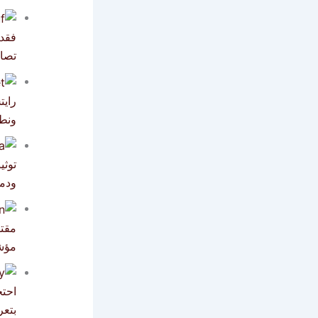
فقد
تصاع
رايت
ونطا
توثي
ودم
مقت
مؤش
بتعر