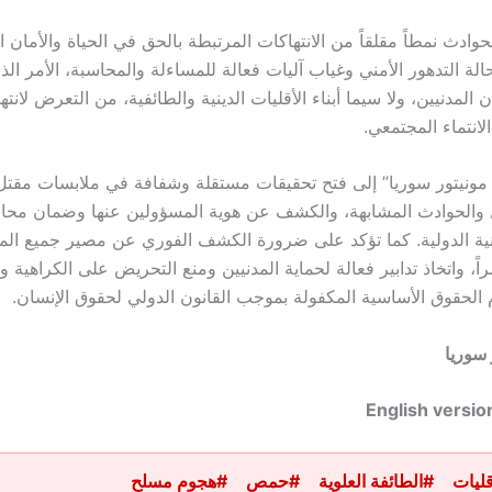
وادث نمطاً مقلقاً من الانتهاكات المرتبطة بالحق في الحياة والأما
ة التدهور الأمني وغياب آليات فعالة للمساءلة والمحاسبة، الأمر الذ
لمدنيين، ولا سيما أبناء الأقليات الدينية والطائفية، من التعرض لانته
الانتماء المجتمعي.
 مونيتور سوريا” إلى فتح تحقيقات مستقلة وشفافة في ملابسات مق
الحوادث المشابهة، والكشف عن هوية المسؤولين عنها وضمان محاسب
نونية الدولية. كما تؤكد على ضرورة الكشف الفوري عن مصير جميع ال
ً، واتخاذ تدابير فعالة لحماية المدنيين ومنع التحريض على الكراهية و
الحقوق الأساسية المكفولة بموجب القانون الدولي لحقوق الإنسان.
 سوريا
English versio
قليات
#الطائفة العلوية
#حمص
#هجوم مسلح