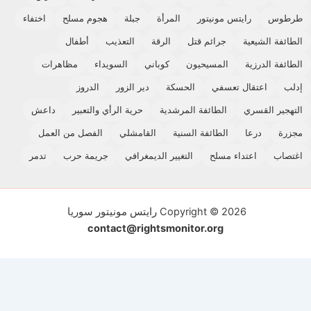
طرطوس
رايتس مونيتور
المرأة
جبلة
هجوم مسلح
اختفاء
الطائفة الشيعية
جرائم قتل
الرقة
التعذيب
أطفال
الطائفة الدرزية
المسيحيون
كوباني
السويداء
مظاهرات
إدلب
اعتقال تعسفي
الحسكة
دير الزور
الدروز
التهجير القسري
الطائفة المرشدية
حرية الرأي والتعبير
داعش
مجزرة
درعا
الطائفة السنية
القامشلي
الفصل من العمل
اغتصاب
اعتداء مسلح
التغيير الديمغرافي
جريمة حرب
تدمر
Copyright © 2026 رايتس مونيتور سوريا
contact@rightsmonitor.org
اشتراك