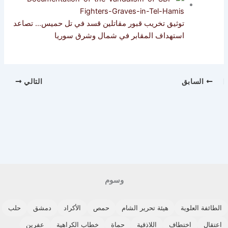
توثيق تخريب قبور مقاتلين قسد في تل حميس… تصاعد
استهداف المقابر في شمال وشرق سوريا
السابق
التالي
وسوم
الطائفة العلوية
هيئة تحرير الشام
حمص
الأكراد
دمشق
حلب
اعتقال
اختطاف
اللاذقية
حماة
خطاب الكراهية
عفرين