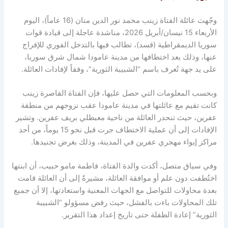
وجّهت عائلة الفتاة زينب محمد نور الدين منان (16 عاماً)، اليوم
الأربعاء 15 نيسان/أبريل 2026، مناشدة عاجلة إلى قيادة قوات
سوريا الديمقراطية (قسد)، تطالب فيها بالتدخل الفوري للإفراج
عنها، وذلك بعد اختطافها من مدينة عامودا شمال شرق سوريا،
على يد جهة تُعرف باسم “الشبيبة الثورية”، وفقاً لإفادات العائلة.
وبحسب المعلومات التي حصل عليها، فإن الفتاة القاصرة زينب
كانت تقيم مع عائلتها في مدينة عامودا عقب نزوحهم من منطقة
عفرين، حيث تنحدر العائلة من ناحية معبطلي بريف عفرين. وتشير
الإفادات إلى أن عملية الاختطاف جرت قبل نحو 15 يوماً، من أحد
مراكز إيواء مهجري عفرين في المدينة، وذلك بغرض تجنيدها.
وفي سياق متصل، أكدت والدة الفتاة، فاطمة مامو حبيب، أن ابنتها
اختُطفت دون علم أو موافقة العائلة، مشيرةً إلى أن العائلة قامت
بعدة محاولات للتواصل مع الجهات المعنية واستعادتها، إلا أن جميع
تلك المحاولات باءت بالفشل، حيث رفض مسؤولو “الشبيبة
الثورية” إعادة الطفلة حتى تاريخ إعداد هذا التقرير.