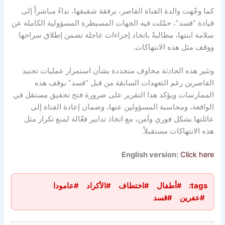
كما وجّهت والدة الفتاة القاصر، برفقة شقيقها، نداءً مباشراً إلى
قيادة “قسد”، حمّلت فيه الجهات المسيطرة المسؤولية الكاملة عن
سلامة ابنتها، مطالبةً باتخاذ إجراءات عاجلة تضمن إطلاق سراحها
ووقف مثل هذه الانتهاكات.
وتثير هذه الحادثة مخاوف متجددة بشأن استمرار عمليات تجنيد
القاصرين رغم التعهدات السابقة من قبل “قسد” بوقف هذه
الممارسات ويؤكد هذا التقرير على ضرورة فتح تحقيق مستقل في
الواقعة، ومحاسبة المسؤولين عنها، وضمان إعادة الفتاة إلى
عائلتها بشكل فوري وآمن، مع اتخاذ تدابير فعّالة لمنع تكرار مثل
هذه الانتهاكات مستقبلاً.
English version:
Click here
tags:
#أطفال
#اختطاف
#الأكراد
#عامودا
#عفرين
#قسد