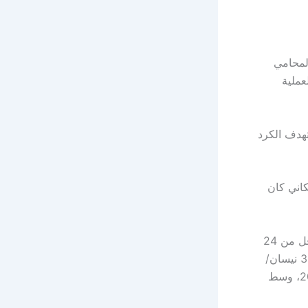
ل المحامي
عملية
هدف الكرد
اني كان
ويأتي هذا بعد أيام من مقتل المواطن الكردي إسماعيل الكردي تحت التعذيب، بعد أقل من 24
ساعة على اعتقاله في مدينة الرقة. ووفقاً للمعلومات المتوفرة، تم اعتقاله بتاريخ 30 نيسان/
أبريل 2026 من حي الأكراد، قبل أن يتم تسليم جثمانه إلى ذويه في 1 أيار/مايو 2026، وسط