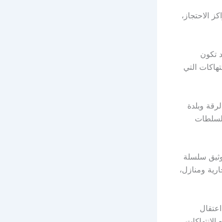
ز الاحتجاز،
د تكون
هاكات التي
رقة وبلدة
لسلطات
لى مدينة الرقة في كانون الثاني/يناير 2026، تم توثيق سلسلة
ارية ومنازل،
اعتقال
لانتهاكات.