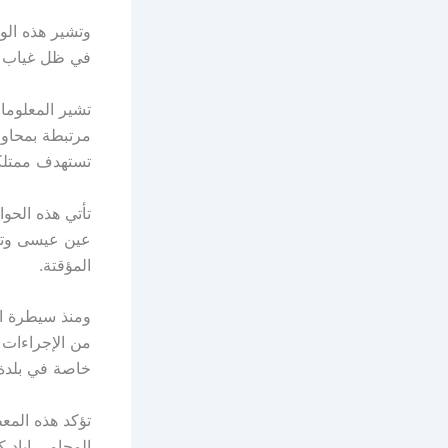
وتشير هذه الو
في ظل غياب الر
تشير المعلوما
مرتبطة بمحاول
تستهدف ممتلكا
تأتي هذه الحو
عين عيسى وتع
المؤقتة.
من الإجراءات 
خاصة في بلدة
تؤكد هذه المع
المحامي إياد 