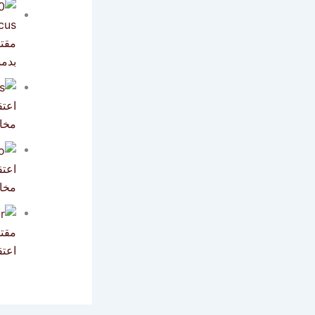
بدمش
اعت
مخا
اعتق
مخا
مقت
اعتق