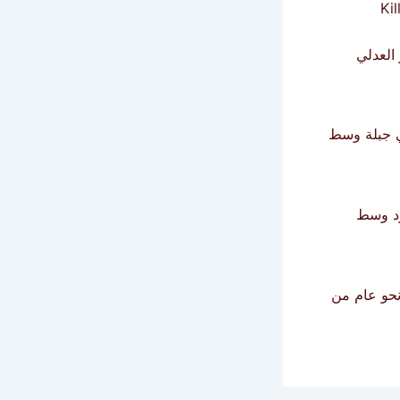
قصر العدلي
ي جبلة وسط
رد وسط
حو عام من