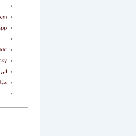
ram
App
dit
sky
البر
طبا