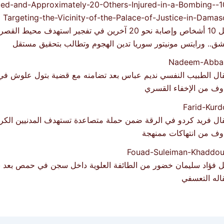
مقتل 10 أشخاص وإصابة نحو 20 آخرين في تفجير استهدف محيط ال
ق.. ورايتس مونيتور سوريا تدين الهجوم وتطالب بتحقيق مستقل
قال الطبيب النفسي نديم عباس بعد تضامنه مع قضية بتول علوش ف
وف من الإخفاء القسري
ال فريد كردو في الرقة ضمن حملة متصاعدة تستهدف المدنيين الك
وف من انتهاكات ممنهجة
ل فؤاد سليمان خضور من الطائفة العلوية داخل سجن في حمص بعد ن
اله التعسفي