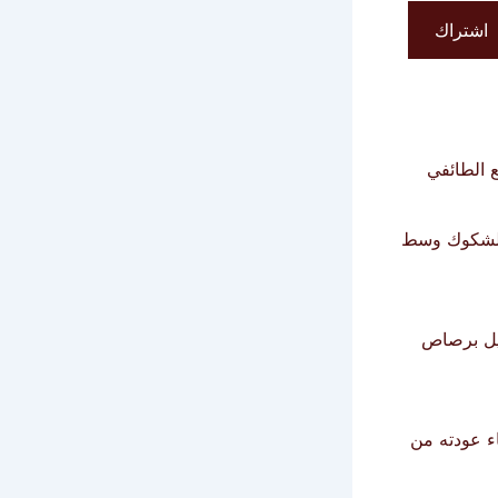
اشتراك
 الطائفي
 الشكوك وسط
عيل برصاص
اء عودته من