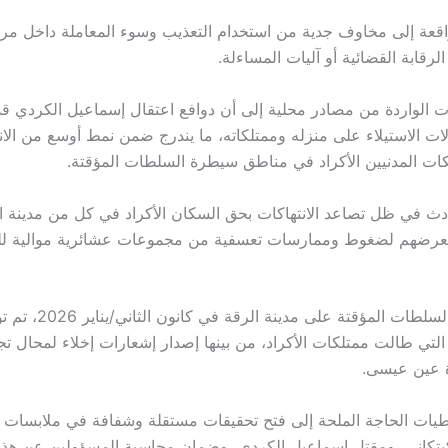
اقعة إلى مخاوف جدية من استخدام التعذيب وسوء المعاملة داخل مراك
قابة القضائية أو آليات المساءلة.
ت الواردة من مصادر محلية إلى أن دوافع اعتقال إسماعيل الكردي ق
ات الاستيلاء على منزله وممتلكاته، ما يندرج ضمن نمط أوسع من الانت
ت المدنيين الأكراد في مناطق سيطرة السلطات المؤقتة.
ادث في ظل تصاعد الانتهاكات بحق السكان الأكراد في كل من مدينة ال
رضهم لضغوط وممارسات تعسفية من مجموعات عشائرية موالية ل
ومنذ سيطرة السلطات المؤقتة ع
التي طالت ممتلكات الأكراد، من بينها إصدار إشعارات إخلاء لمحال تج
 عين عيسى.
طيات الحاجة الملحة إلى فتح تحقيقات مستقلة وشفافة في ملابسات 
كيتكاني، ومقتل إسماعيل الكردي، وضمان محاسبة المسؤولين عن هذه ا