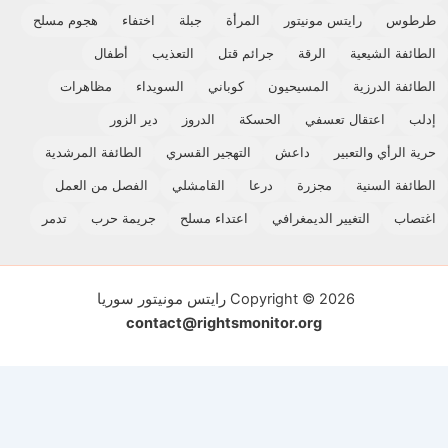
طرطوس
رايتس مونيتور
المرأة
جبلة
اختفاء
هجوم مسلح
الطائفة الشيعية
الرقة
جرائم قتل
التعذيب
أطفال
الطائفة الدرزية
المسيحيون
كوباني
السويداء
مظاهرات
إدلب
اعتقال تعسفي
الحسكة
الدروز
دير الزور
حرية الرأي والتعبير
داعش
التهجير القسري
الطائفة المرشدية
الطائفة السنية
مجزرة
درعا
القامشلي
الفصل من العمل
اغتصاب
التغيير الديمغرافي
اعتداء مسلح
جريمة حرب
تدمر
Copyright © 2026 رايتس مونيتور سوريا
contact@rightsmonitor.org
اشتراك