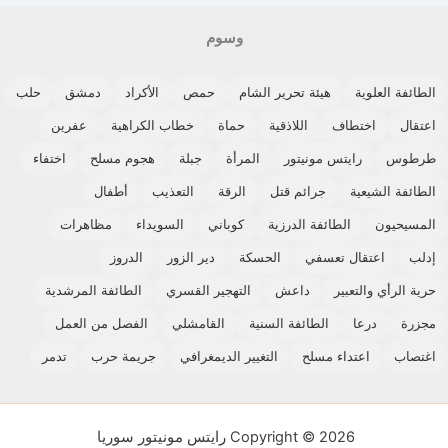
وسوم
الطائفة العلوية
هيئة تحرير الشام
حمص
الأكراد
دمشق
حلب
اعتقال
اختطاف
اللاذقية
حماة
خطاب الكراهية
عفرين
طرطوس
رايتس مونيتور
المرأة
جبلة
هجوم مسلح
اختفاء
الطائفة الشيعية
جرائم قتل
الرقة
التعذيب
أطفال
المسيحيون
الطائفة الدرزية
كوباني
السويداء
مظاهرات
إدلب
اعتقال تعسفي
الحسكة
دير الزور
الدروز
حرية الرأي والتعبير
داعش
التهجير القسري
الطائفة المرشدية
مجزرة
درعا
الطائفة السنية
القامشلي
الفصل من العمل
اغتصاب
اعتداء مسلح
التغيير الديمغرافي
جريمة حرب
تدمر
Copyright © 2026 رايتس مونيتور سوريا