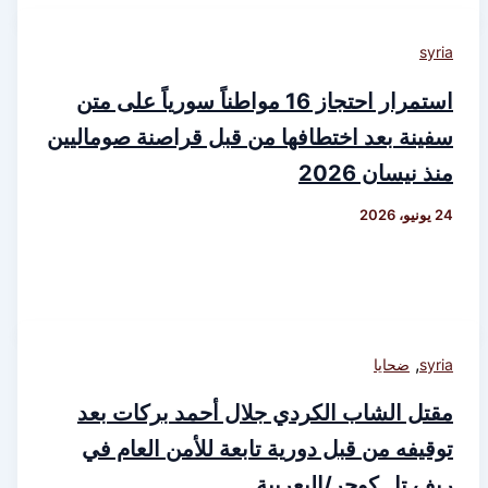
syria
استمرار احتجاز 16 مواطناً سورياً على متن
سفينة بعد اختطافها من قبل قراصنة صوماليين
منذ نيسان 2026
24 يونيو، 2026
,
syria
ضحايا
مقتل الشاب الكردي جلال أحمد بركات بعد
توقيفه من قبل دورية تابعة للأمن العام في
ريف تل كوجر/اليعربية