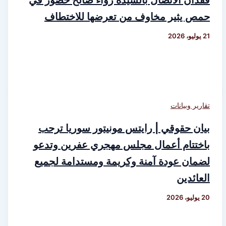
فقدان الاتصال بالسيدة رواء صالح خضور في
حمص يثير مخاوف من تعرضها للاختطاف
21 يوليو، 2026
تقارير وبيانات
بيان حقوقي | رايتس مونيتور سوريا ترحب
باختتام أعمال مجلس مهجري عفرين وتدعو
لضمان عودة آمنة وكريمة ومستدامة لجميع
العائدين
20 يوليو، 2026